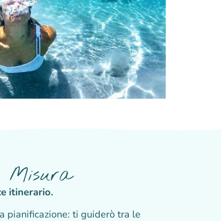
su Misura
e itinerario.
 pianificazione: ti guiderò tra le