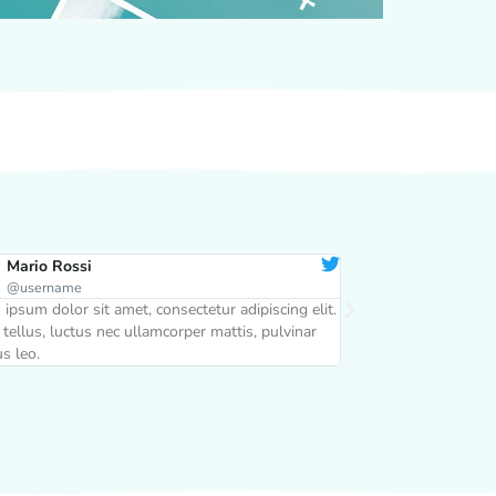
Mario Rossi
Mario Rossi
@username
@username
ipsum dolor sit amet, consectetur adipiscing elit.
Lorem ipsum dolor sit
t tellus, luctus nec ullamcorper mattis, pulvinar
Ut elit tellus, luctu
s leo.
dapibus leo.