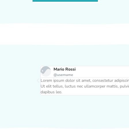
Mario Rossi
@username
etur adipiscing elit.
Lorem ipsum dolor sit amet, consectetur adipiscing
er mattis, pulvinar
Ut elit tellus, luctus nec ullamcorper mattis, pulv
dapibus leo.