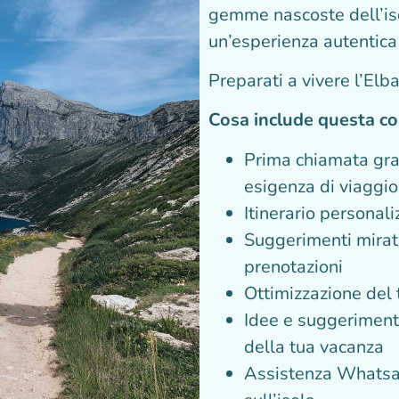
gemme nascoste dell’iso
un’esperienza autentica
Preparati a vivere l’Elb
Cosa include questa c
Prima chiamata grat
esigenza di viaggio
Itinerario personali
Suggerimenti mirati e
prenotazioni
Ottimizzazione del
Idee e suggeriment
della tua vacanza
Assistenza Whatsa