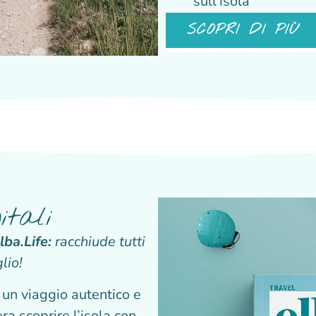
sull’isola
SCOPRI DI PIÙ
itali
lba.Life:
racchiude tutti
lio!
r un viaggio autentico e
ra scoprire l’isola con