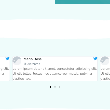
Mario Rossi
@username
 elit.
Lorem ipsum dolor sit amet, consectetur adipiscing elit.
Lorem 
inar
Ut elit tellus, luctus nec ullamcorper mattis, pulvinar
Ut eli
dapibus leo.
dapibu