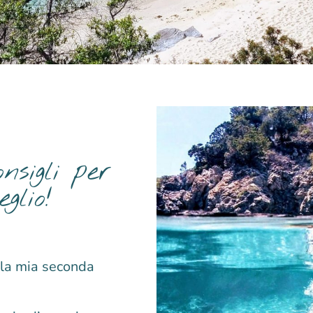
nsigli per
glio!
è la mia seconda