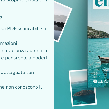
?
di PDF scaricabili su
rmazioni
 una vacanza autentica
e e pensi solo a goderti
 dettagliate con
i che non conoscono il