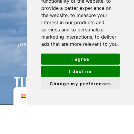
functionality of the website
,
to
provide a better experience on
the website
,
to measure your
interest in our products and
services and to personalize
¿ES COMPLICADO ELEGIR?
marketing interactions
,
to deliver
ads that are more relevant to you
.
¿ORGANIZAR TUS VACACIONES SE VUELVE
ESTRESANTE?
I agree
AQUÍ ESTÁ LA SOLUCIÓN:
I decline
TU GUÍA DE ELBA A
Change my preferences
MEDIDA
ES